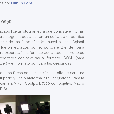
dos por
Dublin Core
.
LOS 3D
acabo fue la fotogrametría que consiste en tomar
ra luego introducirlas en un software específico
rtir de las fotografías (en nuestro caso Agisoft
fueron editados por el software Blender para
para exportación al formato adecuado los modelos
exportaron con texturas al formato JSON (para
wer) y en formato pdf (para las descargas).
 en dos focos de iluminación, un rollo de cartulina
rípode y una plataforma circular giratoria. Para la
na cámara Nikon Coolpix D7100 con objetivo Macro
-S).