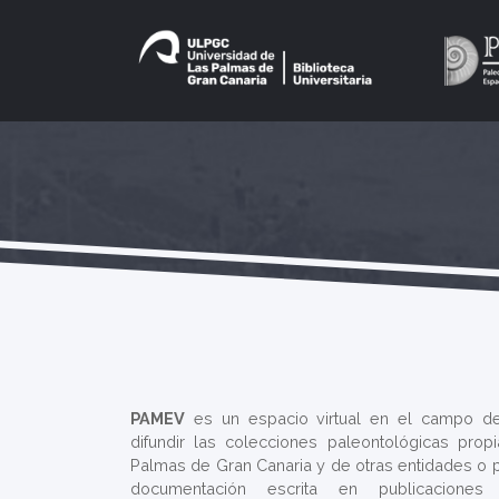
PAMEV
es un espacio virtual en el campo de
difundir las colecciones paleontológicas pro
Palmas de Gran Canaria y de otras entidades o p
documentación escrita en publicaciones c