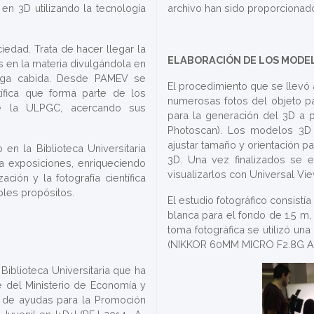
en 3D utilizando la tecnología
archivo han sido proporciona
dad. Trata de hacer llegar la
ELABORACIÓN DE LOS MODE
s en la materia divulgándola en
nga cabida. Desde PAMEV se
El procedimiento que se llevó 
tífica que forma parte de los
numerosas fotos del objeto pa
 de la ULPGC, acercando sus
para la generación del 3D a pa
Photoscan). Los modelos 3D 
ajustar tamaño y orientación 
n la Biblioteca Universitaria
3D. Una vez finalizados se 
a exposiciones, enriqueciendo
visualizarlos con Universal Vie
ción y la fotografía científica
ples propósitos.
El estudio fotográfico consistía
blanca para el fondo de 1.5 m, t
toma fotográfica se utilizó u
(NIKKOR 60MM MICRO F2.8G AF
Biblioteca Universitaria que ha
te del Ministerio de Economía y
4 de ayudas para la Promoción