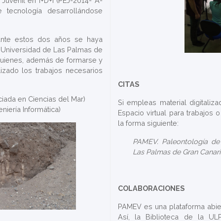
Juvenil en I+D+I (PEJ-2014- A-
e tecnología desarrollándose
rante estos dos años se haya
 Universidad de Las Palmas de
quienes, además de formarse y
lizado los trabajos necesarios
CITAS
ciada en Ciencias del Mar)
Si empleas material digitaliz
iería Informática)
Espacio virtual para trabajos
la forma siguiente:
PAMEV. Paleontología de 
Las Palmas de Gran Canari
COLABORACIONES
PAMEV es una plataforma abier
Así, la Biblioteca de la UL