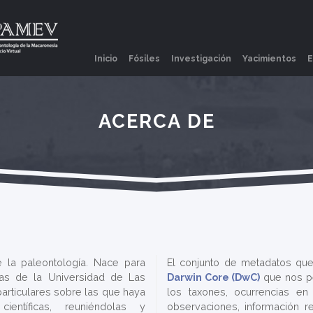
(current)
Inicio
Fósiles
Investigación
Yacimientos
E
ACERCA DE
 la paleontología. Nace para
El conjunto de metadatos que 
pias de la Universidad de Las
Darwin Core (DwC)
que nos pe
articulares sobre las que haya
los taxones, ocurrencias e
ientíficas, reuniéndolas y
observaciones, información r