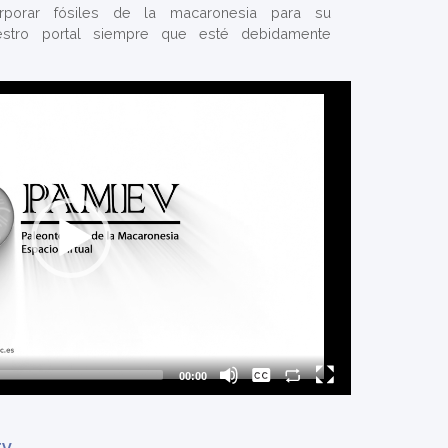
orporar fósiles de la macaronesia para su
uestro portal siempre que esté debidamente