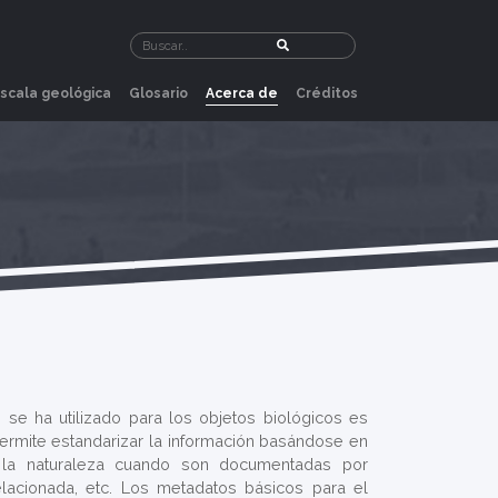
Introduzca lo que desee buscar
Buscar
scala geológica
Glosario
Acerca de
Créditos
se ha utilizado para los objetos biológicos es
rmite estandarizar la información basándose en
n la naturaleza cuando son documentadas por
elacionada, etc. Los metadatos básicos para el