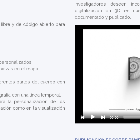
investigadores deseen inc
digitalización en 3D en n
documentado y publicado.
 libre y de código abierto para
 personalizados.
 piezas en el mapa.
ferentes partes del cuerpo con
grafía con una línea temporal.
ara la personalización de los
ración como en la visualización