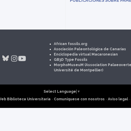
PUBLICACIONES SOBRE PAM
African fossils.org
Asociación Paleontológica de Canarias
Enciclopedia virtual Macaronesian
GB3D Type Fossils
MorphoMuseuM (Association Palaeoverte
Université de Montpellier)
Select Language
▼
eb Biblioteca Universitaria
-
Comuníquese con nosotros
-
Aviso legal